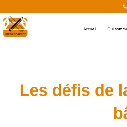
Aller
au
contenu
Accueil
Qui somme
Les défis de 
b