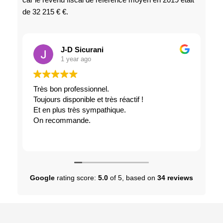
car le revenu fiscal de référence moyen en 2019 était
de 32 215 € €.
J-D Sicurani
1 year ago
Très bon professionnel.
Toujours disponible et très réactif !
c
Et en plus très sympathique.
é
On recommande.
Google
rating score:
5.0
of 5,
based on
34 reviews