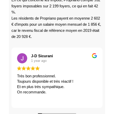
En ce qui concerne les impôts, Propriano compte 932
foyers imposables sur 2 199 foyers, ce qui en fait 42
%.
Les résidents de Propriano payent en moyenne 2 602
€ d’impots pour un salaire moyen mensuel de 1 856 €,
car le revenu fiscal de référence moyen en 2019 était
de 20 928 €.
J-D Sicurani
1 year ago
Très bon professionnel.
Toujours disponible et très réactif !
c
Et en plus très sympathique.
é
On recommande.