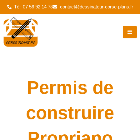
Aller
Tél: 07 56 92 14 78
contact@dessinateur-corse-plans.fr
au
contenu
Permis de
construire
Propriano