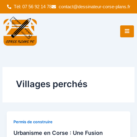
Aller
Tél: 07 56 92 14 78
contact@dessinateur-corse-plans.fr
au
contenu
Villages perchés
Permis de construire
Urbanisme en Corse : Une Fusion