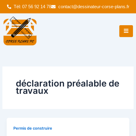
Aller
Tél: 07 56 92 14 78
contact@dessinateur-corse-plans.fr
au
contenu
déclaration préalable de
travaux
Permis de construire