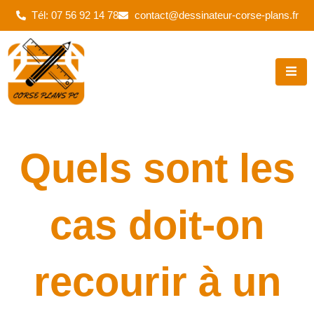
Aller
Tél: 07 56 92 14 78
contact@dessinateur-corse-plans.fr
au
contenu
Quels sont les
cas doit-on
recourir à un